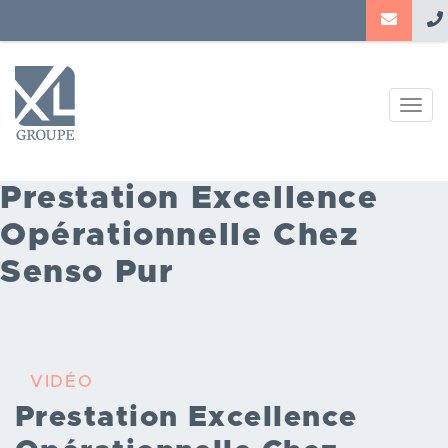
Aller
au
contenu
principal
Togg
navig
Prestation Excellence
Opérationnelle Chez
Senso Pur
VIDÉO
Prestation Excellence