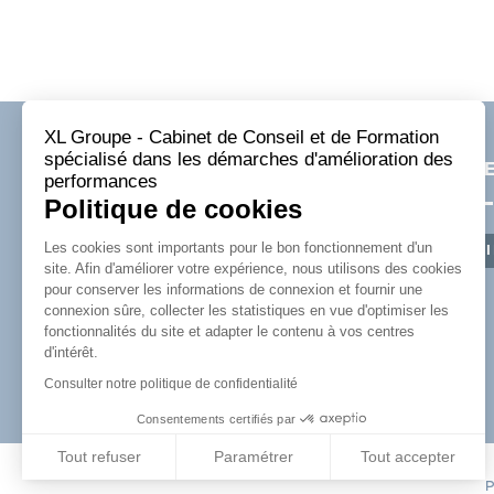
XL Groupe - Cabinet de Conseil et de Formation
spécialisé dans les démarches d'amélioration des
NOUS CONTACTER
RECE
performances
Politique de cookies
AGENCE RHÔNE-ALPES
Les cookies sont importants pour le bon fonctionnement d'un
S'
88 Allée Galilée
site. Afin d'améliorer votre expérience, nous utilisons des cookies
38330 Montbonnot-Saint-Martin
pour conserver les informations de connexion et fournir une
connexion sûre, collecter les statistiques en vue d'optimiser les
Tél :
+33 (0)4 76 61 34 00
fonctionnalités du site et adapter le contenu à vos centres
Email :
contact@xl-groupe.com
d'intérêt.
Candidatures :
recrutement@xl-
Consulter notre politique de confidentialité
groupe.com
Consentements certifiés par
Tout refuser
Paramétrer
Tout accepter
P