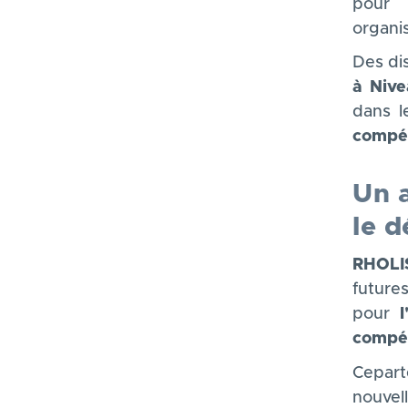
pour 
organi
Des di
à Nive
dans l
compét
Un 
le 
RHOLIS
futur
pour
l
compét
Cepart
nouve