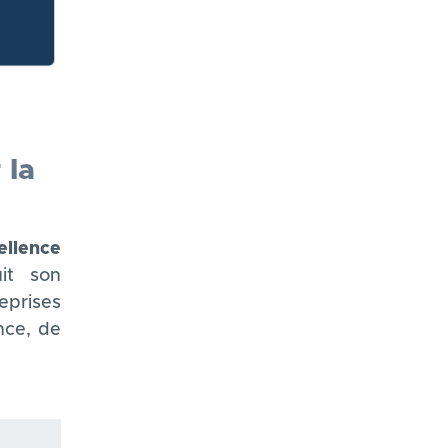
 la
s
llence
it son
eprises
nce, de