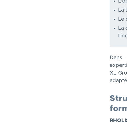
L'o
La 
Le 
La 
l'i
Dans 
expert
XL Gro
adapté
Stru
for
RHOLI