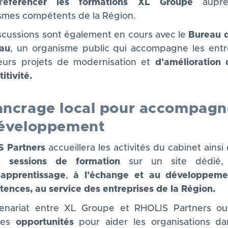
r
éférencer les formations XL Groupe
aupr
smes compétents de la Région.
scussions sont également en cours avec le
Bureau 
au
, un organisme public qui accompagne les entr
eurs projets de modernisation et
d'amélioration 
itivité.
ancrage local pour accompagn
développement
 Partners
accueillera les activités du cabinet ainsi
es
sessions de formation
sur un site dédié,
'apprentissage
,
à l'échange et au développeme
ences, au service des entreprises de la Région.
enariat entre XL Groupe et RHOLIS Partners o
lles
opportunités
pour aider les organisations da