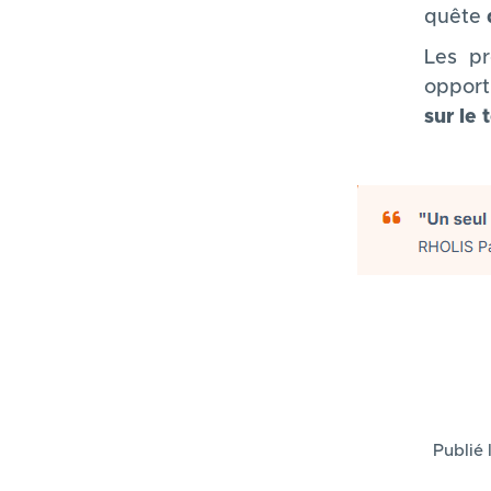
quête
Les pr
opport
sur le 
Publié 