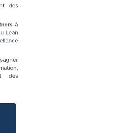
nt des
tners à
du Lean
ellence
pagner
mation,
nt des