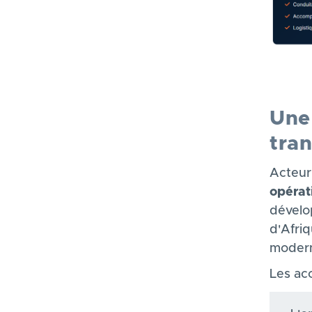
Une 
tra
Acte
opérat
dévelo
d
'Afri
modern
Les ac