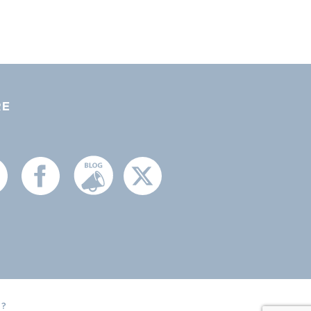
RE
 ?