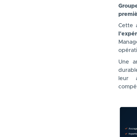
Group
premiè
Cette 
l'expé
Manage
opérati
Une a
durabl
leur 
compé