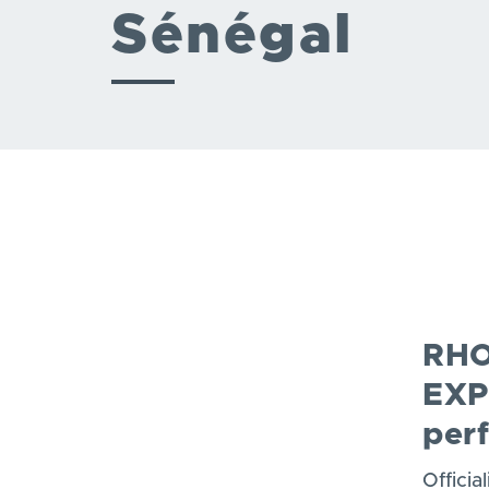
Sénégal
RHO
EXP
per
Offici